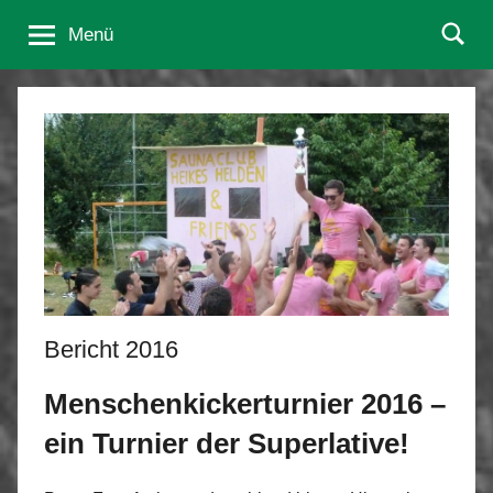
Zum
Menschenkicker-
"
Menü
Hochleistungssport
Inhalt
an
Turnier
springen
der
Stange
"
Bericht 2016
Menschenkickerturnier 2016 –
ein Turnier der Superlative!